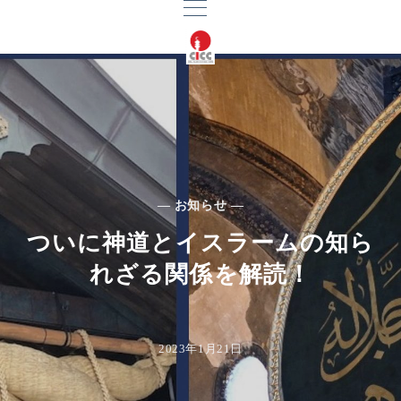
— お知らせ —
ついに神道とイスラームの知ら
れざる関係を解読！
2023年1月21日