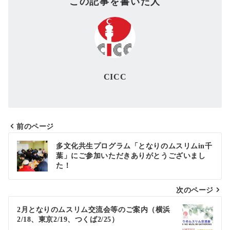
この記事を書いた人
CICC
前のページ
投
多文化共生プログラム「となりのムスリムin千
葉」にご参加いただきありがとうございまし
稿
た！
ナ
次のページ
ビ
ゲ
2月となりのムスリム交流会等のご案内（横浜
2/18、東京2/19、つくば2/25）
ー