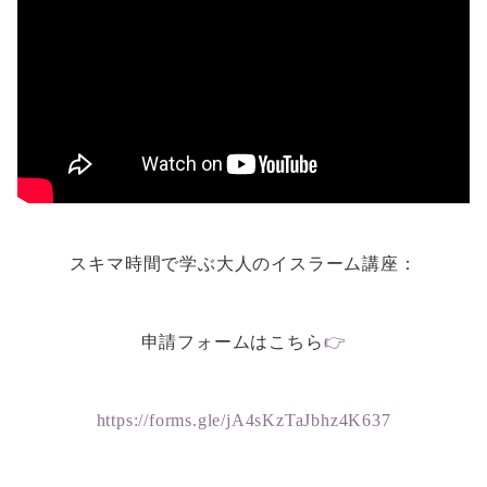
スキマ時間で学ぶ大人のイスラーム講座：
申請フォームはこちら
👉
https://forms.gle/jA4sKzTaJbhz4K637