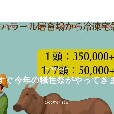
グラム内容
CICCについて
これまでの記事
CICCの活動
— お知らせ —
すぐ今年の犠牲祭がやってき
2022年6月12日