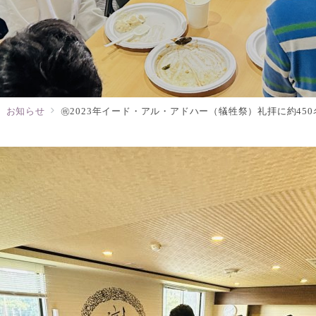
お知らせ
㊗️2023年イード・アル・アドハー（犠牲祭）礼拝に約4