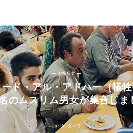
グラム内容
CICCについて
これまでの記事
CICCの活動
— お知らせ —
3年イード・アル・アドハー（犠
50名のムスリム男女が集合しま
2023年6月29日