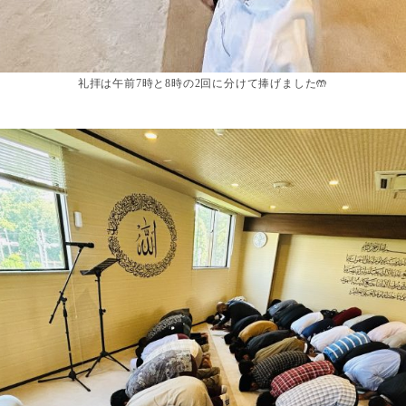
礼拝は午前7時と8時の2回に分けて捧げました🤲