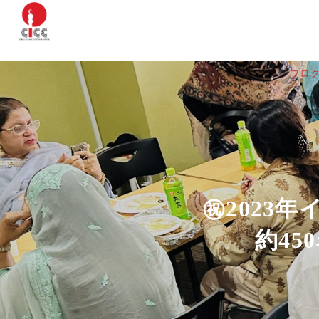
プロ
㊗️202
約4