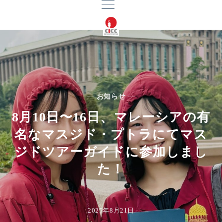
— お知らせ —
8月10日〜16日、マレーシアの有
名なマスジド・プトラにてマス
ジドツアーガイドに参加しまし
た！
2025年8月21日