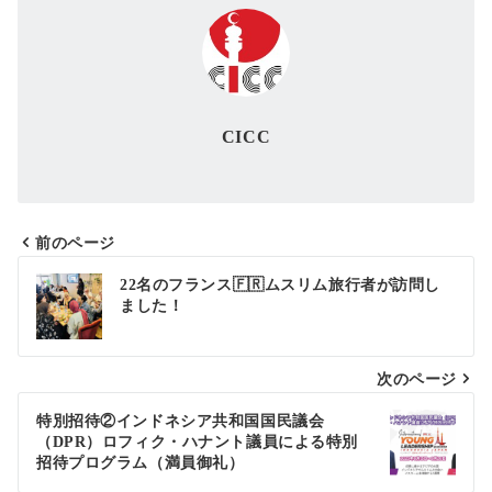
CICC
前のページ
投
22名のフランス🇫🇷ムスリム旅行者が訪問し
ました！
稿
ナ
次のページ
ビ
ゲ
特別招待②インドネシア共和国国民議会
（DPR）ロフィク・ハナント議員による特別
ー
招待プログラム（満員御礼）