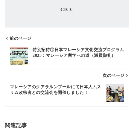
CICC
前のページ
投
特別招待①日本マレーシア文化交流プログラム
2023：マレーシア留学への道（満員御礼）
稿
ナ
次のページ
ビ
ゲ
マレーシアのクアラルンプールにて日本人ムス
リム改宗者との交流会を開催しました！
ー
シ
ョ
関連記事
ン