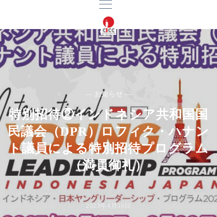
— お知らせ —
特別招待②インドネシア共和国国
民議会（DPR）ロフィク・ハナン
ト議員による特別招待プログラム
（満員御礼）
2023年4月30日