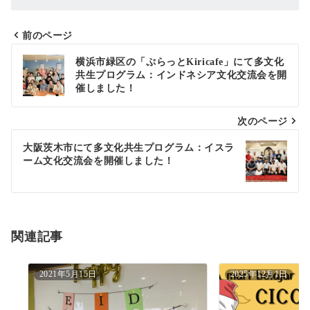
前のページ
投
横浜市緑区の「ぷらっとKiricafe」にて多文化
共生プログラム：インドネシア文化交流会を開
稿
催しました！
ナ
次のページ
ビ
ゲ
大阪茨木市にて多文化共生プログラム：イスラ
ーム文化交流会を開催しました！
ー
シ
ョ
関連記事
ン
2021年5月15日
2025年12月1日