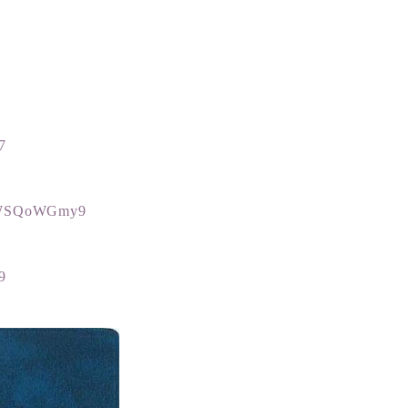
7
5KWSQoWGmy9
9