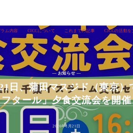
グラム内容
CICCについて
これまでの記事
CICCの活動
— お知らせ —
2月21日、蒲田マスジド（東京
イフタール」夕食交流会を開催
2026年1月21日