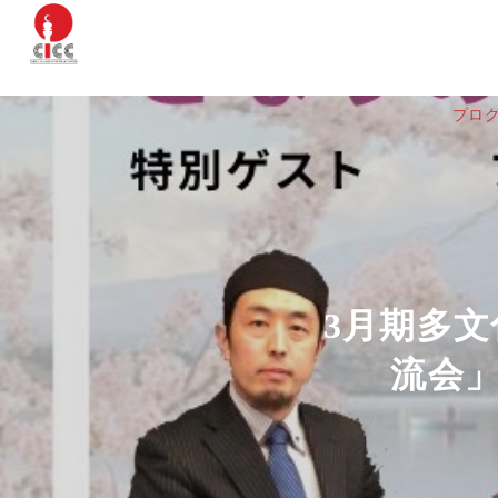
プロ
3月期多
流会」