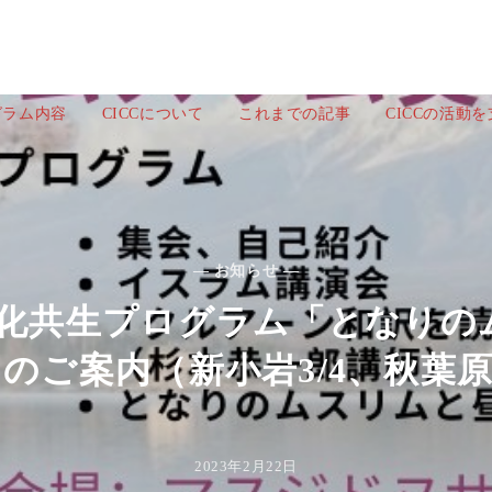
グラム内容
CICCについて
これまでの記事
CICCの活動
— お知らせ —
文化共生プログラム「となりの
のご案内（新小岩3/4、秋葉原3
2023年2月22日