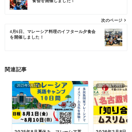
食会を開催しました！
稿
ナ
次のページ
ビ
ゲ
4月6日、マレーシア料理のイフタール夕食会
を開催しました！
ー
シ
ョ
関連記事
ン
2025年5月5日
2026年1月20日
2025年8月夏休み、マレーシア英
2026年2月8日