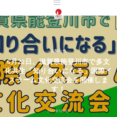
— お知らせ —
6月22日、滋賀県能登川市で多文
化共生「知り合いになる」国際イ
スラーム文化交流会を開催しま
す！
2025年5月5日