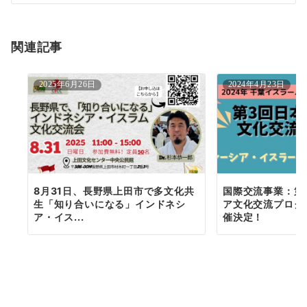
ビ
ゲ
ー
関連記事
シ
2025年6月26日
2024年4月23日
ョ
ン
8月31日、長野県上田市で多文化共
国際交流事業：第
生「知り合いになる」インドネシ
ア文化交流プログ
ア・イス...
催決定！