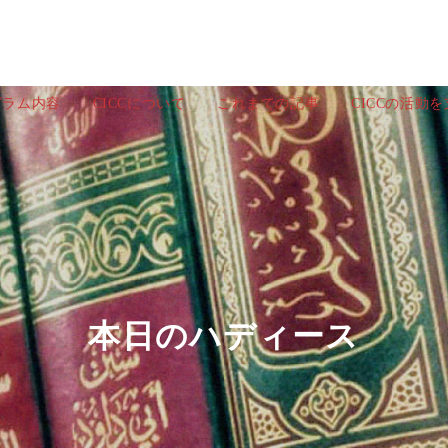
グラム内容
CICCについて
これまでの記事
CICCの活動
本日のハディース