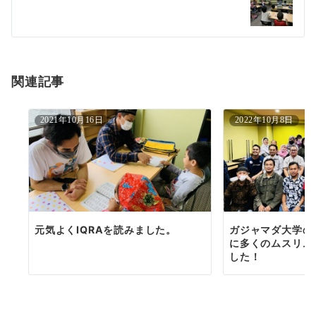
ー
シ
ョ
関連記事
ン
2021年10月16日
2022年10月8日
元気よくIQRAを読みました。
ガジャマダ大学の
に多くのムスリム
した！