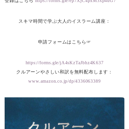
登録はこちら
https://forms.gle/ep7XjC4pxM3xp4uG7
スキマ時間で学ぶ大人のイスラーム講座：
申請フォームはこちら☞
https://forms.gle/jA4sKzTaJbhz4K637
クルアーンやさしい和訳を無料配布します：
www.amazon.co.jp/dp/4336063389