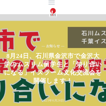
— お知らせ —
8月24日、石川県金沢市で金沢大
学のムスリム留学生と「知り合い
になる」イスラーム文化交流会を
開催します！
2025年6月26日