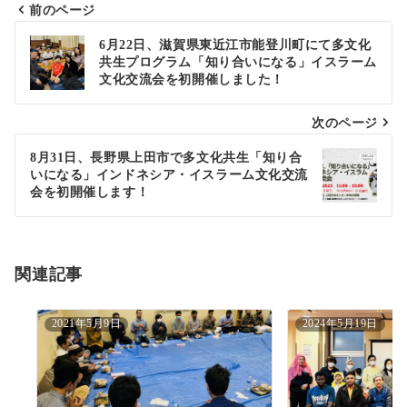
前のページ
投
6月22日、滋賀県東近江市能登川町にて多文化
共生プログラム「知り合いになる」イスラーム
稿
文化交流会を初開催しました！
ナ
次のページ
ビ
ゲ
8月31日、長野県上田市で多文化共生「知り合
いになる」インドネシア・イスラーム文化交流
ー
会を初開催します！
シ
ョ
関連記事
ン
2021年5月9日
2024年5月19日