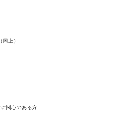
郎（同上）
生に関心のある方