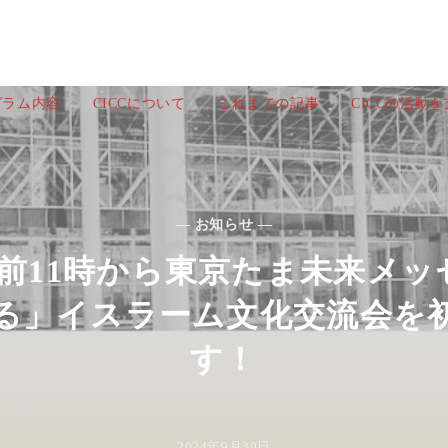
グラム内容
CICCについて
これまでの記事
CICCの活動
— お知らせ —
午前11時から東京たま未来メ
る」イスラーム文化交流会を
す！
2024年9月30日