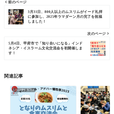
前のページ
投
3月31日、800人以上のムスリムがイード礼拝
に参加し、2025年ラマダーン月の完了を祝福
稿
しました！
ナ
次のページ
ビ
ゲ
5月4日、甲府市で「知り合いになる」インド
ネシア・イスラーム文化交流会を初開催しま
ー
す！
シ
ョ
関連記事
ン
2023年6月7日
2024年3月23日