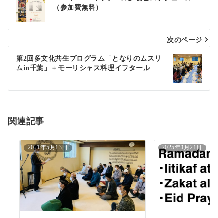
（参加費無料）
稿
ナ
次のページ
ビ
ゲ
第2回多文化共生プログラム「となりのムスリ
ムin千葉」＋モーリシャス料理イフタール
ー
シ
ョ
関連記事
ン
2021年5月13日
2025年3月21日